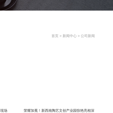
首页
>
新闻中心
>
公司新闻
想现场
荣耀加冕！新西南陶艺文创产业园惊艳亮相深