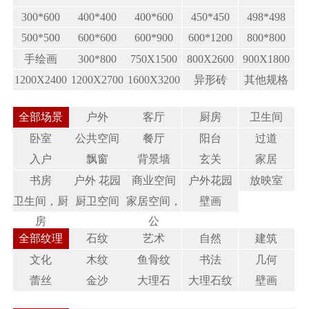
300*600
400*400
400*600
450*450
498*498
500*500
600*600
600*900
600*1200
800*800
手绘画
300*800
750X1500
800X2600
900X1800
1200X2400
1200X2700
1600X3200
异形砖
其他规格
全部场景
户外
客厅
厨房
卫生间
卧室
公共空间
餐厅
阳台
过道
入户
飘窗
背景墙
玄关
家居
书房
户外 花园
商业空间
户外花园
放映室
卫生间，厨
厨卫空间
家居空间，
壁画
房
公
全部纹理
石纹
艺术
自然
建筑
文化
木纹
鱼骨纹
书法
几何
蕾丝
金沙
大理石
大理石纹
壁画