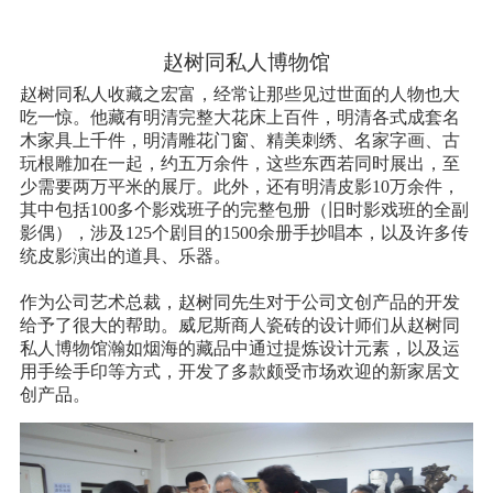
赵树同私人博物馆
赵树同私人收藏之宏富，经常让那些见过世面的人物也大
吃一惊。他藏有明清完整大花床上百件，明清各式成套名
木家具上千件，明清雕花门窗、精美刺绣、名家字画、古
玩根雕加在一起，约五万余件，这些东西若同时展出，至
少需要两万平米的展厅。此外，还有明清皮影10万余件，
其中包括100多个影戏班子的完整包册（旧时影戏班的全副
影偶），涉及125个剧目的1500余册手抄唱本，以及许多传
统皮影演出的道具、乐器。
作为公司艺术总裁，赵树同先生对于公司文创产品的开发
给予了很大的帮助。威尼斯商人瓷砖的设计师们从赵树同
私人博物馆瀚如烟海的藏品中通过提炼设计元素，以及运
用手绘手印等方式，开发了多款颇受市场欢迎的新家居文
创产品。