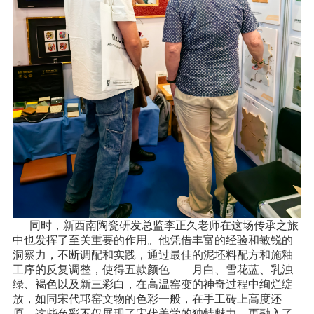
同时，新西南陶瓷研发总监李正久老师在这场传承之旅
中也发挥了至关重要的作用。他凭借丰富的经验和敏锐的
洞察力，不断调配和实践，通过最佳的泥坯料配方和施釉
工序的反复调整，使得五款颜色——月白、雪花蓝、乳浊
绿、褐色以及新三彩白，在高温窑变的神奇过程中绚烂绽
放，如同宋代邛窑文物的色彩一般，在手工砖上高度还
原。这些色彩不仅展现了宋代美学的独特魅力，更融入了