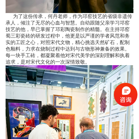
为了这份传承，何丹老师，作为邛窑技艺的省级非遗传
承人，倾注了无尽的心血与智慧。自幼跟随父亲学习邛窑
技艺的他，早已掌握了邛彩陶瓷制作的精髓。在主持邛窑
蜀三彩瓷砖的研发过程中，他更是以严谨的学者风范和务
实的工匠之心，对照宋代文物，精心挑选天然矿石，配制
色釉料，力求在烧制过程中达到与古物形神兼备的效果。
每一块手工砖，都凝聚着他对宋代美学的深刻理解和执着
追求，是对宋代文化的一次深情致敬。