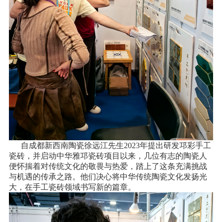
自成都新西南陶瓷徐远江先生2023年提出研发邛彩手工
瓷砖，并启动中华雅邛瓷砖项目以来，几位有志的陶瓷人
便怀揣着对传统文化的敬畏与热爱，踏上了这条充满挑战
与机遇的传承之路。他们决心将中华传统陶瓷文化发扬光
大，在手工瓷砖领域书写新的篇章。