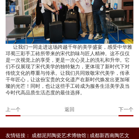
让我们一同走进这场跨越千年的美学盛宴，感受中华雅
邛蜀三彩手工砖所带来的宋代韵味与匠人精神。这不仅仅
是一次视觉上的享受，更是一次心灵上的洗礼和升华。它
们不仅展现了宋代美学的独特魅力，更体现了新时代下对
传统文化的尊重与传承。让我们共同致敬宋代美学，传承
千年匠心，让这份宝贵的文化遗产在新时代焕发出更加璀
璨的光芒！同时，也让这些手工砖成为服务生活美学及当
今时代高品质生活态度的最佳选择。
上一个
返回
下一个
友情链接：
成都泥邦陶瓷艺术博物馆
|
成都新西南陶艺文