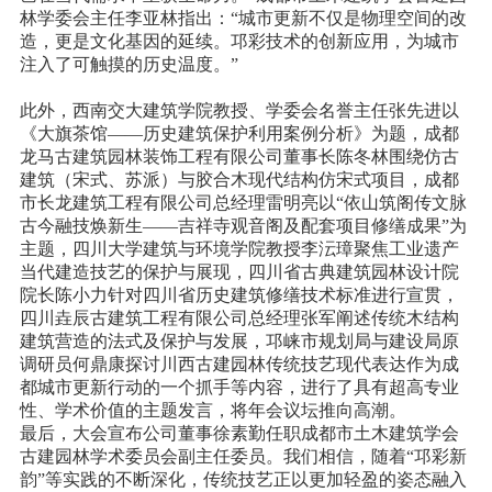
林学委会主任李亚林指出：“城市更新不仅是物理空间的改
造，更是文化基因的延续。邛彩技术的创新应用，为城市
注入了可触摸的历史温度。”
此外，西南交大建筑学院教授、学委会名誉主任张先进以
《大旗茶馆
——历史建筑保护利用案例分析》为题，成都
龙马古建筑园林装饰工程有限公司董事长陈冬林围绕仿古
建筑（宋式、苏派）与胶合木现代结构仿宋式项目，成都
市长龙建筑工程有限公司总经理雷明亮以“依山筑阁传文脉
古今融技焕新生——吉祥寺观音阁及配套项目修缮成果”为
主题，四川大学建筑与环境学院教授李沄璋聚焦工业遗产
当代建造技艺的保护与展现，四川省古典建筑园林设计院
院长陈小力针对四川省历史建筑修缮技术标准进行宣贯，
四川垚辰古建筑工程有限公司总经理张军阐述传统木结构
建筑营造的法式及保护与发展，邛崃市规划局与建设局原
调研员何鼎康探讨川西古建园林传统技艺现代表达作为成
都城市更新行动的一个抓手等内容，进行了具有超高专业
性、学术价值的主题发言，将年会议坛推向高潮。
最后，大会宣布公司董事徐素勤任职成都市土木建筑学会
古建园林学术委员会副主任委员。我们相信，随着“邛彩新
韵”等实践的不断深化，传统技艺正以更加轻盈的姿态融入