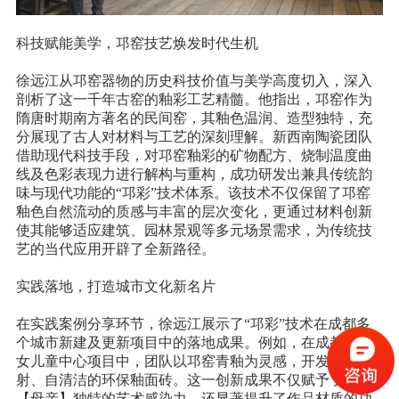
科技赋能美学，邛窑技艺焕发时代生机
徐远江从邛窑器物的历史科技价值与美学高度切入，深入
剖析了这一千年古窑的釉彩工艺精髓。他指出，邛窑作为
隋唐时期南方著名的民间窑，其釉色温润、造型独特，充
分展现了古人对材料与工艺的深刻理解。新西南陶瓷团队
借助现代科技手段，对邛窑釉彩的矿物配方、烧制温度曲
线及色彩表现力进行解构与重构，成功研发出兼具传统韵
味与现代功能的
“邛彩”技术体系。该技术不仅保留了邛窑
釉色自然流动的质感与丰富的层次变化，更通过材料创新
使其能够适应建筑、园林景观等多元场景需求，为传统技
艺的当代应用开辟了全新路径。
实践落地，打造城市文化新名片
在实践案例分享环节，徐远江展示了
“邛彩”技术在成都多
个城市新建及更新项目中的落地成果。例如，在成都市妇
女儿童中心项目中，团队以邛窑青釉为灵感，开发出低反
射、自清洁的环保釉面砖。这一创新成果不仅赋予了作品
【母亲】独特的艺术感染力，还显著提升了作品材质的功