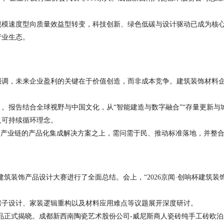
规模速度型向质量效益型转变，科技创新、绿色低碳与设计驱动已成为核
产业生态。
调，未来企业盈利的关键在于价值创造，而非成本竞争。建筑装饰材料企
》。报告结合全球视野与中国文化，从“智能建造与数字融合”“存量更新
及可持续循环理念。
全产业链的产品化集成解决方案之上，需问需于民、推动标准落地，并整
杯建筑装饰产品设计大赛进行了全面总结。会上，“2026京闻·创响杯建筑
房子设计、家装逻辑重构以及材料应用难点等议题展开深度研讨。
奖作品正式揭晓。成都新西南陶瓷艺术股份公司-威尼斯商人瓷砖纯手工砖欧