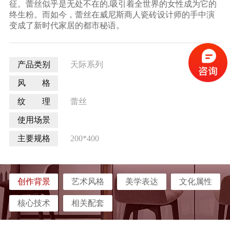
征。蕾丝似乎是无处不在的
,
吸引着全世界的女性成为它的
终生粉。而如今，蕾丝在威尼斯商人瓷砖设计师的手中演
变成了新时代家居的都市秘语。
产品类别
天际系列
风 格
纹 理
蕾丝
使用场景
主要规格
200*400
创作背景
艺术风格
美学表达
文化属性
核心技术
相关配套