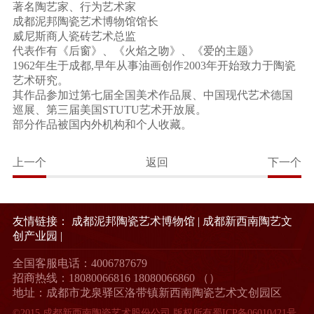
著名陶艺家、行为艺术家
成都泥邦陶瓷艺术博物馆馆长
威尼斯商人瓷砖艺术总监
代表作有《后窗》、《火焰之吻》、《爱的主题》
1962年生于成都,早年从事油画创作2003年开始致力于陶瓷
艺术研究。
其作品参加过第七届全国美术作品展、中国现代艺术德国
巡展、第三届美国STUTU艺术开放展。
部分作品被国内外机构和个人收藏。
上一个
返回
下一个
友情链接：
成都泥邦陶瓷艺术博物馆
|
成都新西南陶艺文
创产业园
|
全国客服电话：4006787679
招商热线：18080066816 18080066860 （）
地址：成都市龙泉驿区洛带镇新西南陶瓷艺术文创园区
©2015 成都新西南陶瓷艺术股份公司 版权所有
蜀ICP备06010421号