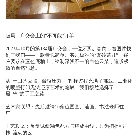
破局：广交会上的
“不可能”订单
2023
年
10
月的第
134
届
广交会，一位牙买加客商带着图片找
到了我们
——一款看似简单、实则极难的“瓷砖茶几”。客
户要求在蓝色底釉上，绘制深浅不一的白色云朵，追求极
致的自然写意。
从
“一口答应”到“倍感压力”，打样过程充满了挑战。工业化
的喷墨打印无法还原艺术的笔触，我们毅然选择了
最“笨”的手工之路：
艺术家联盟：先后邀请
10
余位国画、油画、书法老师驻
厂；
工艺攻坚：反复试验釉色配方与烧成曲线，只为捕捉那一
抹
“流动的云”；