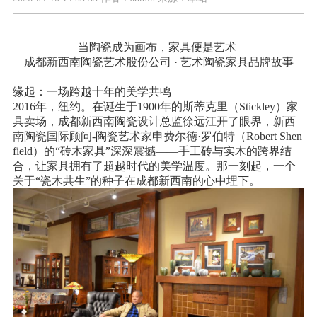
当陶瓷成为画布，家具便是艺术
成都新西南陶瓷艺术股份公司
· 艺术陶瓷家具品牌故事
缘起：一场跨越十年的美学共鸣
2016
年，纽约。在诞生于
1900
年的斯蒂克里（
Stickley
）家
具卖场，
成都新西南陶瓷设计总监徐远江开了眼界，新西
南陶瓷国际顾问
-
陶瓷艺术家
申费尔德
·罗伯特（
Robert Shen
field
）的“砖木家具”深深震撼——手工砖与实木的跨界结
合，让家具拥有了超越时代的美学温度。那一刻起，一个
关于“瓷木共生”的种子在成都新西南的心中埋下。