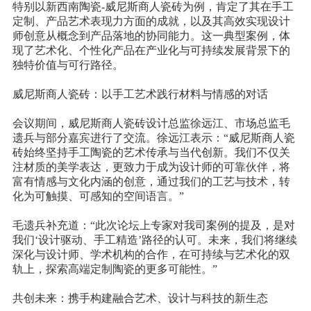
特别以新西南陶瓷-威尼斯商人瓷砖为例，肯定了其在手工
定制、产品艺术表现力方面的成就，以及其高效实现设计
师创意从概念到产品落地的协同能力。这一典型案例，体
现了艺术化、个性化产品在产业化与可持续发展背景下的
独特价值与可行路径。
威尼斯商人瓷砖：以手工艺术践行材料与情感的对话
会议期间，威尼斯商人瓷砖设计总监徐远江、市场总监毛
遗兵与部分嘉宾进行了交流。徐远江表示：“威尼斯商人瓷
砖始终坚持手工陶瓷的艺术传承与当代创新。我们不仅关
注材质的美学表达，更致力于成为设计师的可靠伙伴，将
富有情感与文化内涵的创意，通过我们的工艺与技术，转
化为可触摸、可感知的空间语言。”
毛遗兵补充道：“此次论坛上专家对我司案例的提及，是对
我们‘设计驱动、手工精造’路径的认可。未来，我们将继续
深化与设计师、学术机构的合作，在可持续与艺术化的双
轨上，探索高端定制陶瓷的更多可能性。”
共创未来：携手构建融合艺术、设计与科技的新生态