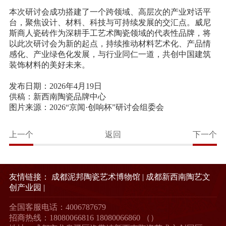
本次研讨会成功搭建了一个跨领域、高层次的产业对话平
台，聚焦设计、材料、科技与可持续发展的交汇点。威尼
斯商人瓷砖作为深耕手工艺术陶瓷领域的代表性品牌，将
以此次研讨会为新的起点，持续推动材料艺术化、产品情
感化、产业绿色化发展，与行业同仁一道，共创中国建筑
装饰材料的美好未来。
发布日期：2026年4月19日
供稿：新西南陶瓷品牌中心
图片来源：2026“京闻·创响杯”研讨会组委会
上一个
返回
下一个
友情链接：
成都泥邦陶瓷艺术博物馆
|
成都新西南陶艺文
创产业园
|
全国客服电话：4006787679
招商热线：18080066816 18080066860 （）